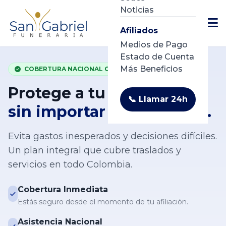
Noticias
Afiliados
Medios de Pago
Estado de Cuenta
Más Beneficios
COBERTURA NACIONAL GARANTIZADA
Protege a tu familia hoy,
📞 Llamar 24h
sin importar dónde vivan.
Evita gastos inesperados y decisiones difíciles.
Un plan integral que cubre traslados y
servicios en todo Colombia.
Cobertura Inmediata
Estás seguro desde el momento de tu afiliación.
Asistencia Nacional