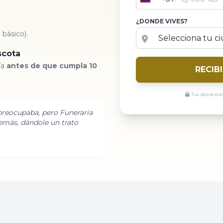
Colombia
+57
¿DONDE VIVES?
básico).
scota
ía
antes de que cumpla 10
RECIB
Tus datos es
reocupaba, pero Funeraria
emás, dándole un trato